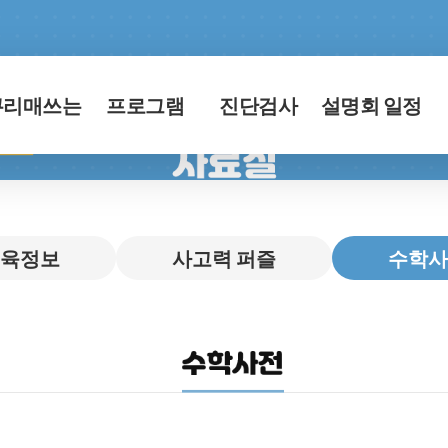
큐리매쓰는
프로그램
진단검사
설명회 일정
육정보
사고력 퍼즐
수학사