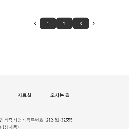
1
2
3
자료실
오시는 길
 김성중.
사업자등록번호
212-81-32555
층 (성내동)